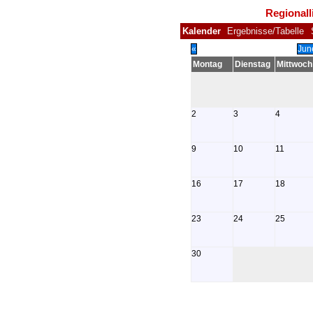
Regionall
Kalender
Ergebnisse/Tabelle
«
Jun
Montag
Dienstag
Mittwoch
2
3
4
9
10
11
16
17
18
23
24
25
30