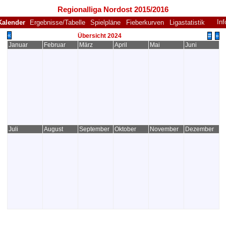
Regionalliga Nordost 2015/2016
Inf
Kalender
Ergebnisse/Tabelle
Spielpläne
Fieberkurven
Ligastatistik
«
Übersicht 2024
#
»
Januar
Februar
März
April
Mai
Juni
Juli
August
September
Oktober
November
Dezember