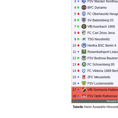
3
FSV Wacker Nordha
4
BFC Dynamo
5
FC Oberlausitz Neug
6
SV Babelsberg 03
7
VfB Auerbach 1906
8
FC Carl Zeiss Jena
9
TSG Neustrelitz
10
Hertha BSC Berlin II
11
Rasenballsport Leipzi
12
FSV Budissa Bautze
13
FC Schoenberg 95
14
FC Viktoria 1889 Berl
15
ZFC Meuselwitz
16
FSV Luckenwalde
17
VfB Germania Halber
18
FSV Optik Rathenow
Gesamt-T
Tabelle
Heim
Auswärts
Hinrun