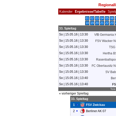
Regionall
Kalender
Ergebnisse/Tabelle
Spiel
01
02
03
04
05
06
18
19
20
21
22
23
33. Spieltag
So | 15.05.16 | 13:30
VfB Germania H
So | 15.05.16 | 13:30
FSV Wacker N
So | 15.05.16 | 13:30
TSG 
So | 15.05.16 | 13:30
Hertha BS
So | 15.05.16 | 13:30
Rasenballsport
So | 15.05.16 | 13:30
FC Oberlausitz N
So | 15.05.16 | 13:30
SV Bab
So | 15.05.16 | 13:40
Ber
So | 15.05.16 | 13:40
FS
Tore
« vorheriger Spieltag
33. Spieltag
1
FSV Zwickau
2
Berliner AK 07