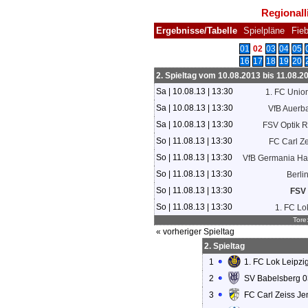
Regionall
Ergebnisse/Tabelle
Spielpläne
Fie
01
02
03
04
05
16
17
18
19
20
2. Spieltag vom 10.08.2013 bis 11.08.2
Sa | 10.08.13 | 13:30
1. FC Union 
Sa | 10.08.13 | 13:30
VfB Auerb
Sa | 10.08.13 | 13:30
FSV Optik 
So | 11.08.13 | 13:30
FC Carl Z
So | 11.08.13 | 13:30
VfB Germania Hal
So | 11.08.13 | 13:30
Berli
So | 11.08.13 | 13:30
FSV
So | 11.08.13 | 13:30
1. FC Lo
Tore
« vorheriger Spieltag
2. Spieltag
1
1. FC Lok Leipzi
2
SV Babelsberg 0
3
FC Carl Zeiss Je