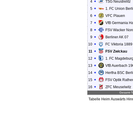
4
TSG Neustrelitz
5
1. FC Union Berli
6
VFC Plauen
7
VfB Germania Ha
8
FSV Wacker Nor
9
Berliner AK 07
10
FC Viktoria 1889
11
FSV Zwickau
12
1. FC Magdebur
13
VfB Auerbach 19
14
Hertha BSC Berlin
15
FSV Optik Rath
16
ZFC Meuselwitz
Gesamt-To
Tabelle
Heim
Auswärts
Hin