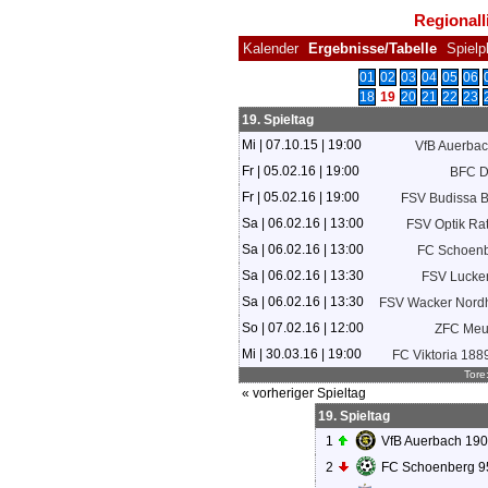
Regionall
Kalender
Ergebnisse/Tabelle
Spielp
01
02
03
04
05
06
18
19
20
21
22
23
19. Spieltag
Mi | 07.10.15 | 19:00
VfB Auerba
Fr | 05.02.16 | 19:00
BFC 
Fr | 05.02.16 | 19:00
FSV Budissa 
Sa | 06.02.16 | 13:00
FSV Optik Ra
Sa | 06.02.16 | 13:00
FC Schoenb
Sa | 06.02.16 | 13:30
FSV Lucke
Sa | 06.02.16 | 13:30
FSV Wacker Nord
So | 07.02.16 | 12:00
ZFC Meu
Mi | 30.03.16 | 19:00
FC Viktoria 1889
Tore
« vorheriger Spieltag
19. Spieltag
1
VfB Auerbach 19
2
FC Schoenberg 9