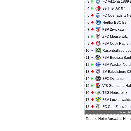
3
FC Viktoria 1889 
4
Berliner AK 07
5
FC Oberlausitz N
6
Hertha BSC Berlin
7
FSV Zwickau
8
ZFC Meuselwitz
9
FSV Optik Rathe
10
Rasenballsport Lei
11
FSV Budissa Bau
12
FSV Wacker Nor
13
SV Babelsberg 0
14
BFC Dynamo
15
VfB Germania Hal
16
TSG Neustrelitz
17
FSV Luckenwald
18
FC Carl Zeiss Je
Gesamt-T
Tabelle
Heim
Auswärts
Hinr