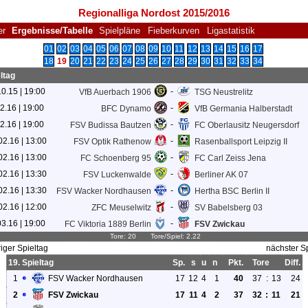
Regionalliga Nordost 2015/2016
er
Ergebnisse/Tabelle
Spielpläne
Fieberkurven
Ligastatistik
01
02
03
04
05
06
07
08
09
10
11
12
13
14
15
16
17
18
19
20
21
22
23
24
25
26
27
28
29
30
31
32
33
34
eltag
10.15 | 19:00
-
VfB Auerbach 1906
TSG Neustrelitz
02.16 | 19:00
-
BFC Dynamo
VfB Germania Halberstadt
02.16 | 19:00
-
FSV Budissa Bautzen
FC Oberlausitz Neugersdorf
02.16 | 13:00
-
FSV Optik Rathenow
Rasenballsport Leipzig II
02.16 | 13:00
-
FC Schoenberg 95
FC Carl Zeiss Jena
02.16 | 13:30
-
FSV Luckenwalde
Berliner AK 07
02.16 | 13:30
-
FSV Wacker Nordhausen
Hertha BSC Berlin II
02.16 | 12:00
-
ZFC Meuselwitz
SV Babelsberg 03
03.16 | 19:00
-
FC Viktoria 1889 Berlin
FSV Zwickau
Tore: 20 Tore/Spiel: 2.22
iger Spieltag
nächster Sp
19. Spieltag
Sp.
s
u
n
Pkt.
Tore
Diff.
1
FSV Wacker Nordhausen
17
12
4
1
40
37
:
13
24
2
FSV Zwickau
17
11
4
2
37
32
:
11
21