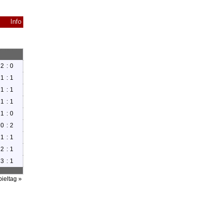
Info
2
:
0
1
:
1
1
:
1
1
:
1
1
:
0
0
:
2
1
:
1
2
:
1
3
:
1
ieltag »