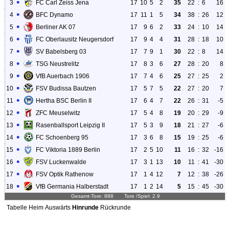
3
FC Carl Zeiss Jena
17
10
5
2
35
22
:
6
16
4
BFC Dynamo
17
11
1
5
34
38
:
26
12
5
Berliner AK 07
17
9
6
2
33
24
:
10
14
6
FC Oberlausitz Neugersdorf
17
9
4
4
31
28
:
18
10
7
SV Babelsberg 03
17
7
9
1
30
22
:
8
14
8
TSG Neustrelitz
17
8
3
6
27
28
:
20
8
9
VfB Auerbach 1906
17
7
4
6
25
27
:
25
2
10
FSV Budissa Bautzen
17
5
7
5
22
27
:
20
7
11
Hertha BSC Berlin II
17
6
4
7
22
26
:
31
-5
12
ZFC Meuselwitz
17
5
4
8
19
20
:
29
-9
13
Rasenballsport Leipzig II
17
5
3
9
18
21
:
27
-6
14
FC Schoenberg 95
17
3
6
8
15
19
:
25
-6
15
FC Viktoria 1889 Berlin
17
2
5
10
11
16
:
32
-16
16
FSV Luckenwalde
17
3
1
13
10
11
:
41
-30
17
FSV Optik Rathenow
17
1
4
12
7
12
:
38
-26
18
VfB Germania Halberstadt
17
1
2
14
5
15
:
45
-30
Gesamt-Tore: 888 Tore /Spiel: 2.9
Tabelle
Heim
Auswärts
Hinrunde
Rückrunde