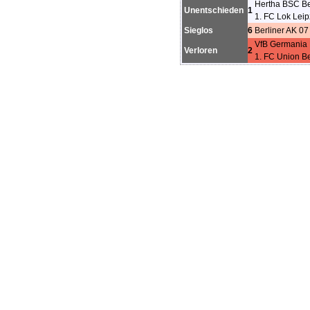
Hertha BSC Ber
Unentschieden
1
1. FC Lok Leip
Sieglos
6
Berliner AK 07
VfB Germania 
Verloren
2
1. FC Union Ber