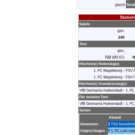
gleich
Tend
Statist
Spiele
ges.
240
Tore
ges.
722
(Ø3.01)
3
Höchste(r) Heimsieg(e)
1. FC Magdeburg -
FSV 
1. FC Magdeburg -
FSV 
Höchste(r) Auswärtssieg(e)
VfB Germania Halberstadt -
1. FC
Die meisten Tore
VfB Germania Halberstadt -
1. FC
Serien
Aktuell
Gewonnen
3
TSG Neustrelit
Ungeschlagen
7
1. FC Lok Leip