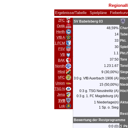
Regionall
Ergebnisse/Tabelle
Spielpläne
Fieberkurv
ZFC
SV Babelsberg 03
Optik
48,59%
Chan
Herth
14
Tabe
VfB A
33
Pkt.
1.FCM
30
Spie
FSV
1.1
Pkt./
VB
37:50
Tore
BAK
1.23:1.67
Tore/
Nordh
Hbst
9 (30,00%)
Sieg
VFC
3:0 g. VfB Auerbach 1906 (A)
Höch
Union
15 (50,00%)
Nied
TSG N
0:3 g. TSG Neustrelitz (A)
Höch
Jena
0:3 g. 1. FC Magdeburg (A)
SVB
1 Niederlage(n)
Aktu
Lok
1 Sp. o. Sieg
Res
Bewertung der Restprogramme
0:0 (0)
∑ Pk