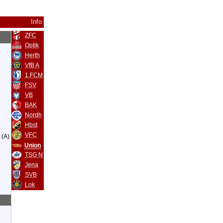
Info
ZFC
Optik
Herth
VfB A
1.FCM
FSV
VB
BAK
Nordh
Hbst
VFC
 (A)
Union
TSG N
Jena
SVB
Lok