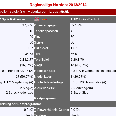
Regionalliga Nordost 2013/2014
belle
Spielpläne
Fieberkurven
Ligastatistik
 Optik Rathenow
1. FC Union Berlin II
37,86%
Chancen gegen.
62,15%
16
Tabellenposition
4
29
Pkt.
50
30
Spiele
30
0.97
Pkt./Spiel
1.67
34:53
Tore
66:51
1.13:1.77
Tore/Spiel
2.20:1.70
8 (26,67%)
Siege
14 (46,67%)
4:0 g. Berliner AK 07 (A)
Höchster Sieg
8:3 g. VfB Germania Halberstadt
17 (56,67%)
Niederlagen
8 (26,67%)
 g. 1. FC Magdeburg (A)
Höchste Niederlage
0:5 g. TSG Neustrelitz (A)
2 Sieg(e)
Aktuelle Serie
2 Niederlage(n)
2 Sp. o. Niederlage
2 Sp. o. Sieg
Restprogramm
wertung der Restprogramme
0:0 (0)
∑ Pkt.verhältnis Gegner
0:0 (0)
gleich
Tendenz
gleich