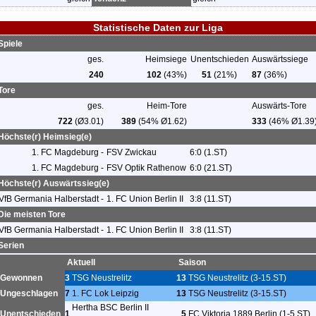
Statistische Daten zur Liga
Spiele
ges.
Heimsiege
Unentschieden
Auswärtssiege
240
102
(43%)
51
(21%)
87
(36%)
Tore
ges.
Heim-Tore
Auswärts-Tore
722
(Ø3.01)
389
(54% Ø1.62)
333
(46% Ø1.39
Höchste(r) Heimsieg(e)
1. FC Magdeburg -
FSV Zwickau
6:0 (1.ST)
1. FC Magdeburg -
FSV Optik Rathenow
6:0 (21.ST)
Höchste(r) Auswärtssieg(e)
VfB Germania Halberstadt -
1. FC Union Berlin II
3:8 (11.ST)
Die meisten Tore
VfB Germania Halberstadt -
1. FC Union Berlin II
3:8 (11.ST)
Serien
Aktuell
Saison
Gewonnen
3
TSG Neustrelitz
13
TSG Neustrelitz (3-15.ST)
Ungeschlagen
7
1. FC Lok Leipzig
13
TSG Neustrelitz (3-15.ST)
Hertha BSC Berlin II
Unentschieden
1
5
FC Viktoria 1889 Berlin (1-5.ST)