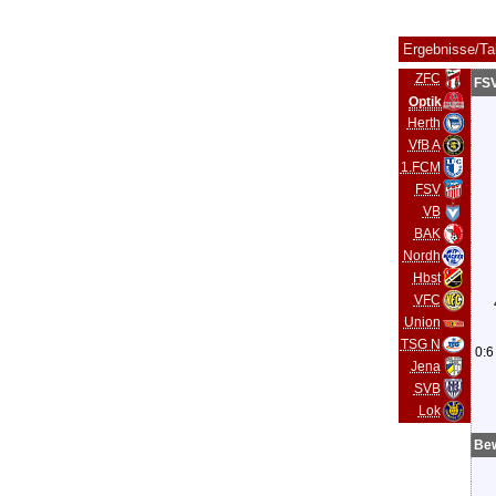
Ergebnisse/Ta
ZFC
FSV
Optik
Herth
VfB A
1.FCM
FSV
VB
BAK
Nordh
Hbst
VFC
Union
TSG N
0:6
Jena
SVB
Lok
Be