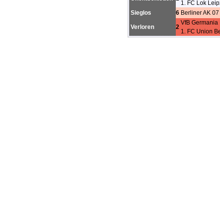
1. FC Lok Leip
Sieglos
6
Berliner AK 07
VfB Germania 
Verloren
2
1. FC Union Ber