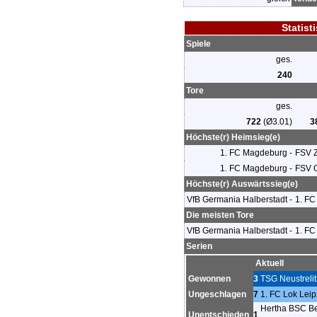
Statist
Spiele
ges.
240
Tore
ges.
722
(Ø3.01)
3
Höchste(r) Heimsieg(e)
1. FC Magdeburg -
FSV 
1. FC Magdeburg -
FSV 
Höchste(r) Auswärtssieg(e)
VfB Germania Halberstadt -
1. FC
Die meisten Tore
VfB Germania Halberstadt -
1. FC
Serien
Aktuell
Gewonnen
3
TSG Neustrelit
Ungeschlagen
7
1. FC Lok Leip
Hertha BSC Ber
Unentschieden
1