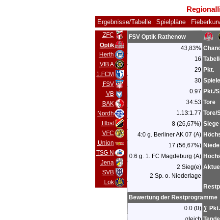
Regionall
Ergebnisse/Tabelle
Spielpläne
Fieberkur
ZFC
FSV Optik Rathenow
Optik
43,83%
Chanc
Herth
16
Tabel
VfB A
29
Pkt.
1.FCM
30
Spiel
FSV
0.97
Pkt./S
VB
34:53
Tore
BAK
1.13:1.77
Tore/
Nordh
Hbst
8 (26,67%)
Siege
VFC
4:0 g. Berliner AK 07 (A)
Höchs
Union
17 (56,67%)
Niede
TSG N
0:6 g. 1. FC Magdeburg (A)
Höchs
Jena
2 Sieg(e)
Aktue
SVB
2 Sp. o. Niederlage
Lok
Rest
Bewertung der Restprogramme
0:0 (0)
∑ Pkt
gleich
Tend