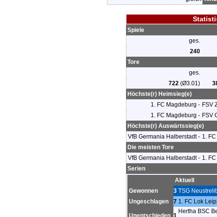
Statist
Spiele
ges.
240
Tore
ges.
722
(Ø3.01)
3
Höchste(r) Heimsieg(e)
1. FC Magdeburg -
FSV 
1. FC Magdeburg -
FSV 
Höchste(r) Auswärtssieg(e)
VfB Germania Halberstadt -
1. FC
Die meisten Tore
VfB Germania Halberstadt -
1. FC
Serien
Aktuell
Gewonnen
3
TSG Neustrelit
Ungeschlagen
7
1. FC Lok Leip
Hertha BSC Ber
Unentschieden
1