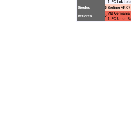
1. FC Lok Leip
Sieglos
6
Berliner AK 07
VfB Germania 
Verloren
2
1. FC Union Ber