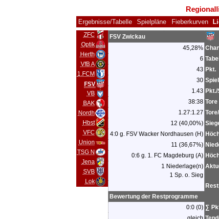
Regionall
Ergebnisse/Tabelle
Spielpläne
Fieberkurven
Li
ZFC
FSV Zwickau
Optik
45,28%
Chan
Herth
6
Tabe
VfB A
43
Pkt.
1.FCM
30
Spie
FSV
1.43
Pkt./
VB
38:38
Tore
BAK
1.27:1.27
Tore
Nordh
Hbst
12 (40,00%)
Sieg
VFC
4:0 g. FSV Wacker Nordhausen (H)
Höch
Union
11 (36,67%)
Nied
TSG N
0:6 g. 1. FC Magdeburg (A)
Höch
Jena
1 Niederlage(n)
Aktu
SVB
1 Sp. o. Sieg
Lok
Res
Bewertung der Restprogramme
0:0 (0)
∑ Pk
gleich
Tend