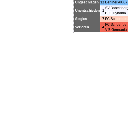
Ungeschlagen
12
Berliner AK 07
SV Babelsber
Unentschieden
1
BFC Dynamo
Sieglos
7
FC Schoenber
FC Schoenber
Verloren
4
VfB Germania 