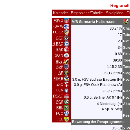
Regionall
Kalender
Ergebnisse/Tabelle
Spielpläne
F
FSV Z
VfB Germania Halberstadt
FSV W
30,24%
Cha
FC CZ
17
Tabe
BFC
23
Pkt.
H BSC
34
Spie
BAK
0.68
Pkt.
TSG N
39:80
Tor
Hbst
1.15:2.35
Tore
SVB
AE
6 (17,65%)
Sie
FSV B
3:0 g. FSV Budissa Bautzen (H)
Höc
ZFC
3:0 g. FSV Optik Rathenow (A)
FCV
23 (67,65%)
Nie
FSV O
0:6 g. Berliner AK 07 (H)
Höc
FCS
4 Niederlage(n)
Aktu
RBL
4 Sp. o. Sieg
FCO
Res
FCL
Bewertung der Restprogramme
0:0 (0)
∑ P