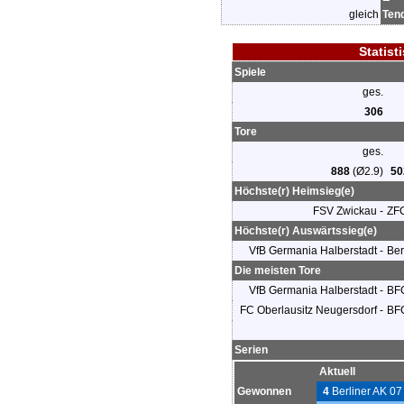
gleich
Ten
Statist
Spiele
ges.
306
Tore
ges.
888
(Ø2.9)
50
Höchste(r) Heimsieg(e)
FSV Zwickau -
ZF
Höchste(r) Auswärtssieg(e)
VfB Germania Halberstadt -
Ber
Die meisten Tore
VfB Germania Halberstadt -
BF
FC Oberlausitz Neugersdorf -
BF
Serien
Aktuell
Gewonnen
4
Berliner AK 07