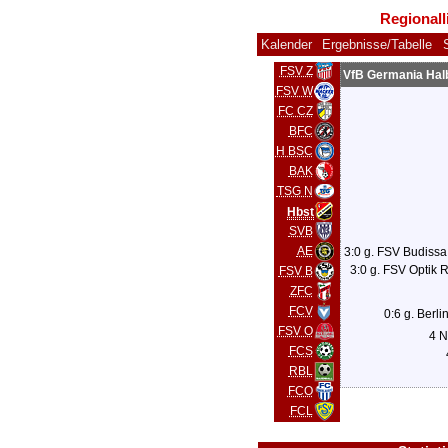
Regionall
Kalender
Ergebnisse/Tabelle
FSV Z
VfB Germania Hal
FSV W
FC CZ
BFC
H BSC
BAK
TSG N
Hbst
SVB
AE
3:0 g. FSV Budissa
3:0 g. FSV Optik 
FSV B
ZFC
FCV
0:6 g. Berli
FSV O
4 N
FCS
RBL
FCO
FCL