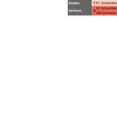
Sieglos
7
FC Schoenber
FC Schoenber
Verloren
4
VfB Germania 