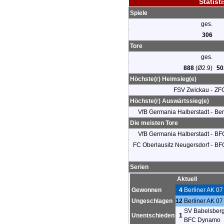
Statist
Spiele
ges.
306
Tore
ges.
888
(Ø2.9)
50
Höchste(r) Heimsieg(e)
FSV Zwickau -
ZF
Höchste(r) Auswärtssieg(e)
VfB Germania Halberstadt -
Ber
Die meisten Tore
VfB Germania Halberstadt -
BF
FC Oberlausitz Neugersdorf -
BF
Serien
Aktuell
Gewonnen
4
Berliner AK 07
Ungeschlagen
12
Berliner AK 07
SV Babelsber
Unentschieden
1
BFC Dynamo