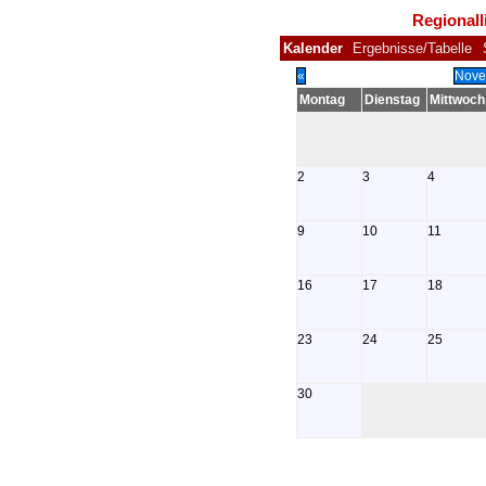
Regionall
Kalender
Ergebnisse/Tabelle
«
Nove
Montag
Dienstag
Mittwoch
2
3
4
9
10
11
16
17
18
23
24
25
30