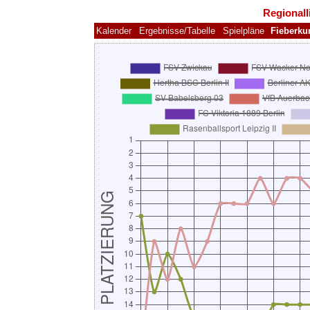
Regionall
Kalender
Ergebnisse/Tabelle
Spielpläne
Fieberku